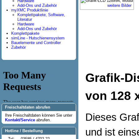
Hardware
Add-Ons und Zubehör
weitere Bilder
myXMC Produktlinie
Komplettpakete, Software,
Literatur
Hardware
Add-Ons und Zubehör
Komplettpakete
simLine - Hutschienensystem
Bauelemente und Controller
Zubehör
Grafik-Di
von 128 x
Freischaltdaten abrufen
Dieses Graf
Ihre Freischaltdaten können Sie unter
Kontakt/Service
abrufen.
und ist eins
Hotline / Bestellung
Tel:
03585 / 4702-22