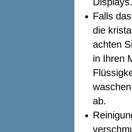
Displays
Falls das
die krist
achten Si
in Ihren 
Flüssigk
waschen 
ab.
Reinigung
verschmu