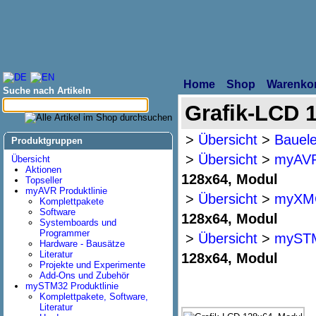
Home
Shop
Warenko
Suche nach Artikeln
Grafik-LCD 
>
Übersicht
>
Bauele
Produktgruppen
>
Übersicht
>
myAVR 
Übersicht
Aktionen
128x64, Modul
Topseller
myAVR Produktlinie
>
Übersicht
>
myXMC
Komplettpakete
Software
128x64, Modul
Systemboards und
Programmer
>
Übersicht
>
mySTM
Hardware - Bausätze
Literatur
128x64, Modul
Projekte und Experimente
Add-Ons und Zubehör
mySTM32 Produktlinie
Komplettpakete, Software,
Literatur