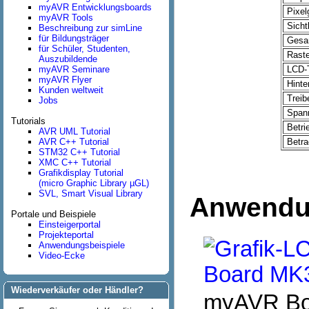
myAVR Entwicklungsboards
Pixel
myAVR Tools
Sichtb
Beschreibung zur simLine
für Bildungsträger
Gesam
für Schüler, Studenten,
Raste
Auszubildende
myAVR Seminare
LCD-T
myAVR Flyer
Hinte
Kunden weltweit
Treibe
Jobs
Spann
Tutorials
Betri
AVR UML Tutorial
AVR C++ Tutorial
Betra
STM32 C++ Tutorial
XMC C++ Tutorial
Grafikdisplay Tutorial
(micro Graphic Library µGL)
SVL, Smart Visual Library
Anwendun
Portale und Beispiele
Einsteigerportal
Projekteportal
Anwendungsbeispiele
Video-Ecke
Wiederverkäufer oder Händler?
myAVR Boa