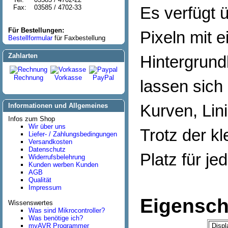
Fax:
03585 / 4702-33
Es verfügt 
Für Bestellungen:
Pixeln mit 
Bestellformular
für Faxbestellung
Zahlarten
Hintergrund
Rechnung
Vorkasse
PayPal
lassen sich
Informationen und Allgemeines
Kurven, Lini
Infos zum Shop
Wir über uns
Trotz der kl
Liefer- / Zahlungsbedingungen
Versandkosten
Datenschutz
Platz für je
Widerrufsbelehrung
Kunden werben Kunden
AGB
Qualität
Impressum
Eigensch
Wissenswertes
Was sind Mikrocontroller?
Was benötige ich?
myAVR Programmer
Displ