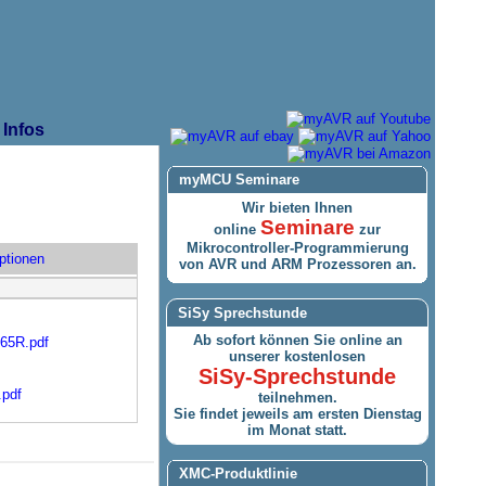
Infos
myMCU Seminare
Wir bieten Ihnen
Seminare
online
zur
Mikrocontroller-Programmierung
ptionen
von AVR und ARM Prozessoren an.
SiSy Sprechstunde
Ab sofort können Sie online an
565R.pdf
unserer kostenlosen
SiSy-Sprechstunde
.pdf
teilnehmen.
Sie findet jeweils am ersten Dienstag
im Monat statt.
XMC-Produktlinie