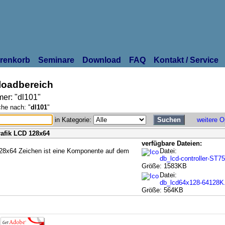
renkorb
Seminare
Download
FAQ
Kontakt / Service
oadbereich
er: "dl101"
che nach: "
dl101
"
in Kategorie:
weitere O
rafik LCD 128x64
verfügbare Dateien:
28x64 Zeichen ist eine Komponente auf dem
Datei:
db_lcd-controller-ST7
Größe: 1583KB
Datei:
db_lcd64x128-64128K
Größe: 564KB