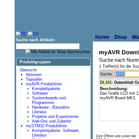
Home
Shop
Wa
Suche nach Artikeln
myAVR Downl
Suche nach Numm
Produktgruppen
1 Treffer(n) für die Su
Übersicht
Suche:
Aktionen
Topseller
DL101
: Datenblatt G
myAVR Produktlinie
Komplettpakete
Beschreibung:
Software
Das Grafik-LCD mit 1
Systemboards und
myAVR Board MK3.
Programmer
Hardware - Bausätze
Literatur
Projekte und Experimente
Add-Ons und Zubehör
mySTM32 Produktlinie
Komplettpakete, Software,
Literatur
Zum Öffnen und Lesen der