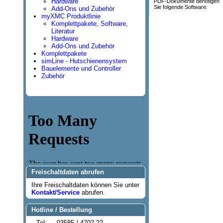
Hardware
PDF-Dokumente benötigen
Sie folgende Software:
Add-Ons und Zubehör
myXMC Produktlinie
Komplettpakete, Software,
Literatur
Hardware
Add-Ons und Zubehör
Komplettpakete
simLine - Hutschienensystem
Bauelemente und Controller
Zubehör
Freischaltdaten abrufen
Ihre Freischaltdaten können Sie unter
Kontakt/Service
abrufen.
Hotline / Bestellung
Tel:
03585 / 4702-22