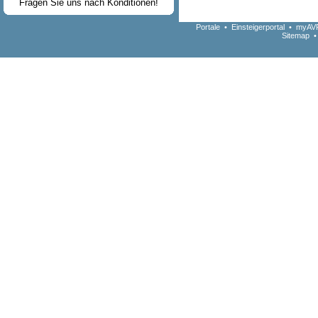
Fragen Sie uns nach Konditionen!
Portale
•
Einsteigerportal
•
myAVR
Sitemap