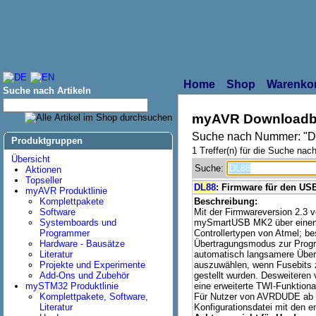
Home
Shop
Warenko
Suche nach Artikeln
myAVR Downloadb
Suche nach Nummer: "D
Produktgruppen
1 Treffer(n) für die Suche nach
Übersicht
Suche:
Aktionen
Topseller
DL88
: Firmware für den US
myAVR Produktlinie
Komplettpakete
Beschreibung:
Software
Mit der Firmwareversion 2.3 
Systemboards und
mySmartUSB MK2 über einen er
Programmer
Controllertypen von Atmel; be
Hardware - Bausätze
Übertragungsmodus zur Progra
Literatur
automatisch langsamere Über
Projekte und Experimente
auszuwählen, wenn Fusebits 
Add-Ons und Zubehör
gestellt wurden. Desweiteren 
mySTM32 Produktlinie
eine erweiterte TWI-Funktional
Komplettpakete, Software,
Für Nutzer von AVRDUDE ab 5.
Literatur
Konfigurationsdatei mit den 