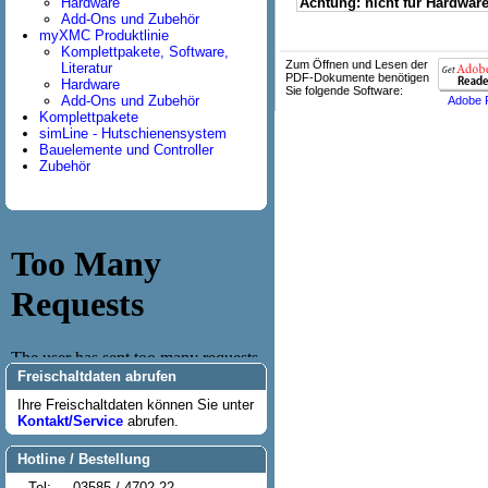
Hardware
Achtung: nicht für Hardwar
Add-Ons und Zubehör
myXMC Produktlinie
Komplettpakete, Software,
Zum Öffnen und Lesen der
Literatur
PDF-Dokumente benötigen
Hardware
Sie folgende Software:
Add-Ons und Zubehör
Adobe 
Komplettpakete
simLine - Hutschienensystem
Bauelemente und Controller
Zubehör
Freischaltdaten abrufen
Ihre Freischaltdaten können Sie unter
Kontakt/Service
abrufen.
Hotline / Bestellung
Tel:
03585 / 4702-22