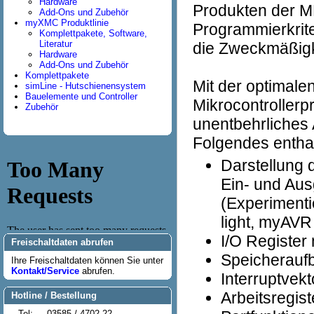
Hardware
Produkten der MK
Add-Ons und Zubehör
myXMC Produktlinie
Programmierkrite
Komplettpakete, Software,
Literatur
die Zweckmäßigk
Hardware
Add-Ons und Zubehör
Komplettpakete
Mit der optimale
simLine - Hutschienensystem
Bauelemente und Controller
Mikrocontrollerp
Zubehör
unentbehrliches A
Folgendes enthal
Darstellung 
Ein- und Au
(Experiment
light, myAV
I/O Register 
Freischaltdaten abrufen
Speicherauf
Ihre Freischaltdaten können Sie unter
Kontakt/Service
abrufen.
Interruptvekt
Arbeitsregis
Hotline / Bestellung
Tel:
03585 / 4702-22