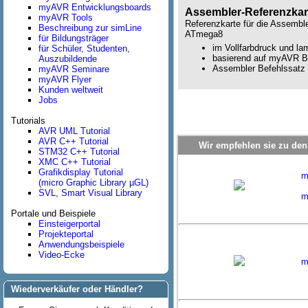
myAVR Entwicklungsboards
Assembler-Referenzkar
myAVR Tools
Referenzkarte für die Assembl
Beschreibung zur simLine
ATmega8
für Bildungsträger
im Vollfarbdruck und lam
für Schüler, Studenten,
basierend auf myAVR 
Auszubildende
Assembler Befehlssatz
myAVR Seminare
myAVR Flyer
Kunden weltweit
Jobs
Tutorials
AVR UML Tutorial
AVR C++ Tutorial
Wir empfehlen sie zu den 
STM32 C++ Tutorial
XMC C++ Tutorial
Grafikdisplay Tutorial
m
(micro Graphic Library µGL)
SVL, Smart Visual Library
m
Portale und Beispiele
Einsteigerportal
Projekteportal
Anwendungsbeispiele
Video-Ecke
m
Wiederverkäufer oder Händler?