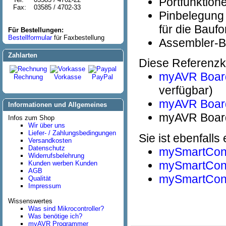
Portfunktion
Fax:
03585 / 4702-33
Pinbelegung
für die Bauf
Für Bestellungen:
Bestellformular
für Faxbestellung
Assembler-B
Zahlarten
Diese Referenzkar
myAVR Boar
Rechnung
Vorkasse
PayPal
verfügbar)
myAVR Board 
Informationen und Allgemeines
myAVR Board
Infos zum Shop
Wir über uns
Liefer- / Zahlungsbedingungen
Sie ist ebenfalls
Versandkosten
Datenschutz
mySmartCon
Widerrufsbelehrung
mySmartCon
Kunden werben Kunden
AGB
mySmartCon
Qualität
Impressum
Wissenswertes
Was sind Mikrocontroller?
Was benötige ich?
myAVR Programmer