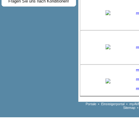
Fragen Sie uns nach Konditionen!
m
m
m
m
m
Portale
•
Einsteigerportal
•
myAVR
Sitemap