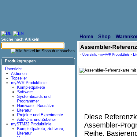
Home
Shop
Warenko
Suche nach Artikeln
Assembler-Referenz
>
Übersicht
>
myAVR Produktlinie
>
Li
Produktgruppen
Übersicht
Aktionen
Topseller
myAVR Produktlinie
Komplettpakete
Software
Systemboards und
Programmer
Hardware - Bausätze
Literatur
Projekte und Experimente
Diese Referenzka
Add-Ons und Zubehör
Assembler-Progr
mySTM32 Produktlinie
Komplettpakete, Software,
Reihe. Basierend
Literatur