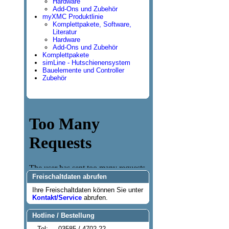
Hardware
Add-Ons und Zubehör
myXMC Produktlinie
Komplettpakete, Software,
Literatur
Hardware
Add-Ons und Zubehör
Komplettpakete
simLine - Hutschienensystem
Bauelemente und Controller
Zubehör
Freischaltdaten abrufen
Ihre Freischaltdaten können Sie unter
Kontakt/Service
abrufen.
Hotline / Bestellung
Tel:
03585 / 4702-22