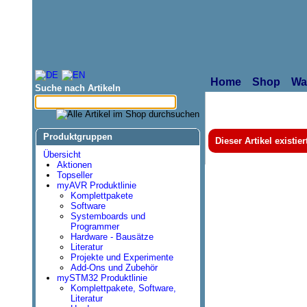
Home
Shop
Wa
Suche nach Artikeln
Produktgruppen
Dieser Artikel existie
Übersicht
Aktionen
Topseller
myAVR Produktlinie
Komplettpakete
Software
Systemboards und
Programmer
Hardware - Bausätze
Literatur
Projekte und Experimente
Add-Ons und Zubehör
mySTM32 Produktlinie
Komplettpakete, Software,
Literatur