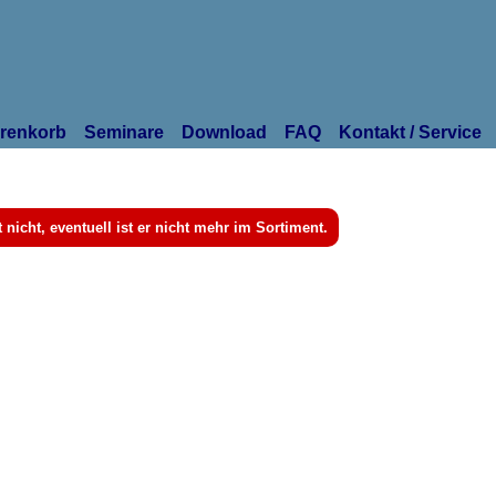
renkorb
Seminare
Download
FAQ
Kontakt / Service
rt nicht, eventuell ist er nicht mehr im Sortiment.