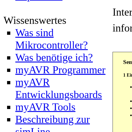
Inte
Wissenswertes
info
Was sind
Mikrocontroller?
Was benötige ich?
Sem
myAVR Programmer
1 Ei
myAVR
Entwicklungsboards
myAVR Tools
Beschreibung zur
simLine