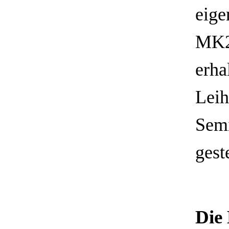
eige
MK2 
erha
Leih
Semi
geste
Die 