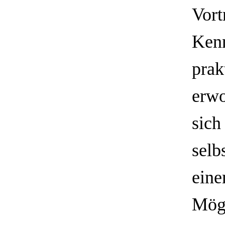
Vort
Kenn
prak
erwo
sich
selb
eine
Mögl