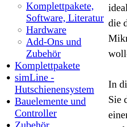
Komplettpakete,
idea
Software, Literatur
die 
Hardware
Mikr
Add-Ons und
Zubehör
woll
Komplettpakete
simLine -
In d
Hutschienensystem
Sie 
Bauelemente und
Controller
eine
Zubehör