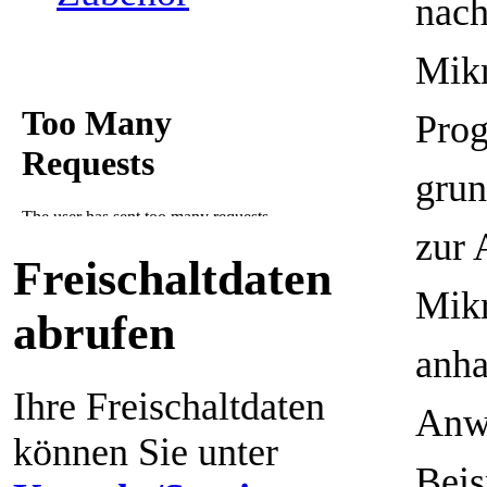
nach
Mikr
Pro
grun
zur 
Freischaltdaten
Mikr
abrufen
anha
Ihre Freischaltdaten
Anw
können Sie unter
Beis