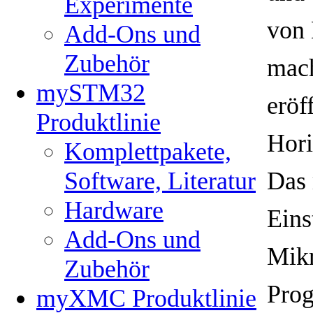
Experimente
von 
Add-Ons und
Zubehör
mach
mySTM32
eröf
Produktlinie
Hori
Komplettpakete,
Software, Literatur
Das
Hardware
Eins
Add-Ons und
Mikr
Zubehör
Prog
myXMC Produktlinie