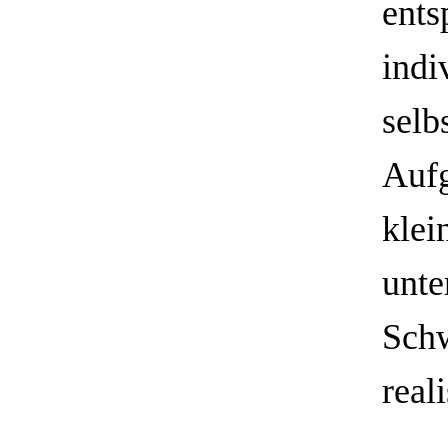
ents
indi
selb
Aufg
klei
unte
Schw
real