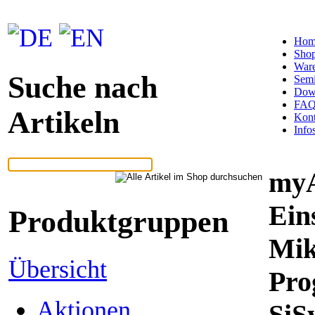
Hom
Sho
War
Suche nach
Semi
Dow
FA
Artikeln
Kont
Info
my
Ein
Produktgruppen
Mik
Übersicht
Pro
Aktionen
SiS