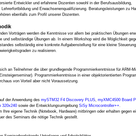
ersierte Entwickler und erfahrene Dozenten sowohl in der Berufsausbildung,
 Lehrerfortbildung und Erwachsenenqualifizierung. Beratungsleistungen zu H
hören ebenfalls zum Profil unserer Dozenten.
hodik
nden Vorträgen werden die Kenntnisse vor allem bei praktischen Übungen erw
te und selbständige Übungen ab. In einem Workshop wird die Möglichkeit ge
nstandes selbständig eine konkrete Aufgabenstellung für eine kleine Steuerung
wierigkeitsgraden zu realisieren.
ich an Teilnehmer die über grundlegende Programmierkenntnisse für ARM-Mik
Einsteigerseminar). Programmierkenntnisse in einer objektorientierten Progr
urchaus von Vorteil aber nicht Voraussetzung.
 auf der Anwendung des
mySTM32 F4 Discovery PLUS
,
myXMC4500 Board 
 320x240
sowie der Entwicklungsumgebung
SiSy Microcontroller++
.
 Ihre eigene Technik (Notebook, Hardware) mitbringen oder erhalten gegen e
uer des Seminars die nötige Technik gestellt.
en Seminarbegleitende Unterlagen und Arbeitsblätter.