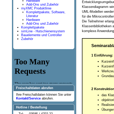
Hardware
Entwicklungsumgebung
Add-Ons und Zubehör
Klassendiagramm wird
myXMC Produktlinie
UML-Modellen werden 
Komplettpakete, Software,
Literatur
für die Mikrocontrolle
Hardware
Die Teilnehmer erlang
Add-Ons und Zubehör
Klassenbibliotheken a
Komplettpakete
komplexe Anwendung f
simLine - Hutschienensystem
Bauelemente und Controller
Zubehör
Seminarabl
1 Einführung:
Kurzein
Kurzeinf
Werkzeu
Grundau
Freischaltdaten abrufen
2 Konstruktio
Ihre Freischaltdaten können Sie unter
das Kla
Kontakt/Service
abrufen.
objektor
Realisi
Hotline / Bestellung
Übunge
Tel:
03585 / 4702-22