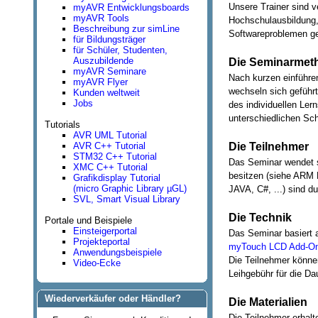
Unsere Trainer sind v
myAVR Entwicklungsboards
myAVR Tools
Hochschulausbildung,
Beschreibung zur simLine
Softwareproblemen ge
für Bildungsträger
für Schüler, Studenten,
Auszubildende
Die Seminarmet
myAVR Seminare
Nach kurzen einführe
myAVR Flyer
wechseln sich geführ
Kunden weltweit
Jobs
des individuellen Ler
unterschiedlichen Sch
Tutorials
AVR UML Tutorial
Die Teilnehmer
AVR C++ Tutorial
STM32 C++ Tutorial
Das Seminar wendet s
XMC C++ Tutorial
besitzen (siehe ARM 
Grafikdisplay Tutorial
(micro Graphic Library µGL)
JAVA, C#, ...) sind d
SVL, Smart Visual Library
Die Technik
Portale und Beispiele
Einsteigerportal
Das Seminar basiert
Projekteportal
myTouch LCD Add-On
Anwendungsbeispiele
Die Teilnehmer können
Video-Ecke
Leihgebühr für die Da
Wiederverkäufer oder Händler?
Die Materialien
Die Teilnehmer erhalt