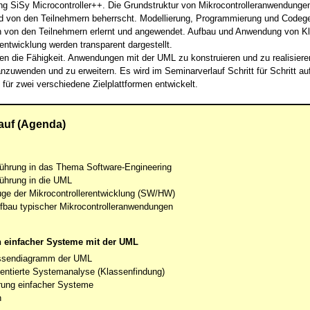
 SiSy Microcontroller++. Die Grundstruktur von Mikrocontrolleranwendunge
 von den Teilnehmern beherrscht. Modellierung, Programmierung und Codege
von den Teilnehmern erlernt und angewendet. Aufbau und Anwendung von Kl
rentwicklung werden transparent dargestellt.
en die Fähigkeit. Anwendungen mit der UML zu konstruieren und zu realisier
nzuwenden und zu erweitern. Es wird im Seminarverlauf Schritt für Schritt a
ür zwei verschiedene Zielplattformen entwickelt.
auf (Agenda)
führung in das Thema Software-Engineering
ührung in die UML
ge der Mikrocontrollerentwicklung (SW/HW)
fbau typischer Mikrocontrolleranwendungen
n einfacher Systeme mit der UML
ssendiagramm der UML
ientierte Systemanalyse (Klassenfindung)
erung einfacher Systeme
n