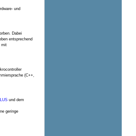
ardware- und
orben. Dabei
geben entsprechend
 mit
rocontroller
ammiersprache (C++,
PLUS
und dem
ine geringe