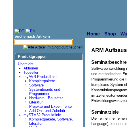
Home
Shop
Wa
Suche nach Artikeln
ARM Aufbause
Produktgruppen
Seminarbeschre
Übersicht
Aktionen
Softwareentwicklung 
Topseller
und methodischen Entw
myAVR Produktlinie
Programmierung die In
Komplettpakete
komplexes System ohn
Software
Systemboards und
Konstruktionsprogram
Programmer
im Zeileneditor werd
Hardware - Bausätze
Entwicklungswerkzeug
Literatur
Projekte und Experimente
Add-Ons und Zubehör
Seminarziele
mySTM32 Produktlinie
Die Teilnehmer lerne
Komplettpakete, Software,
Literatur
Language), kennen un