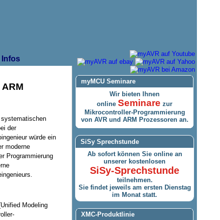
Infos
myMCU Seminare
y ARM
Wir bieten Ihnen
Seminare
online
zur
Mikrocontroller-Programmierung
m systematischen
von AVR und ARM Prozessoren an.
ei der
oingenieur würde ein
SiSy Sprechstunde
er moderne
Ab sofort können Sie online an
Der Programmierung
unserer kostenlosen
erne
SiSy-Sprechstunde
ingenieurs.
teilnehmen.
Sie findet jeweils am ersten Dienstag
im Monat statt.
(Unified Modeling
ller-
XMC-Produktlinie