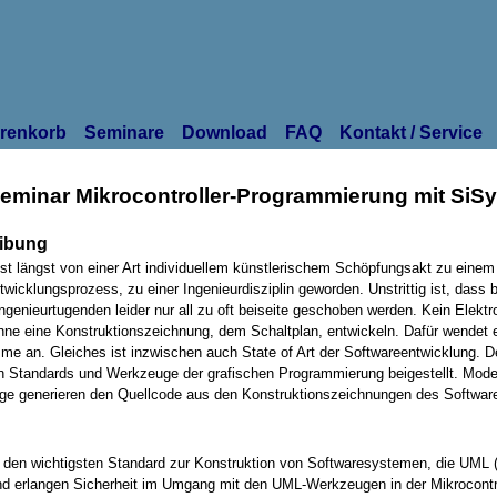
renkorb
Seminare
Download
FAQ
Kontakt / Service
minar Mikrocontroller-Programmierung mit SiS
ibung
ist längst von einer Art individuellem künstlerischem Schöpfungsakt zu eine
icklungsprozess, zu einer Ingenieurdisziplin geworden. Unstrittig ist, dass b
genieurtugenden leider nur all zu oft beiseite geschoben werden. Kein Elektr
e eine Konstruktionszeichnung, dem Schaltplan, entwickeln. Dafür wendet 
me an. Gleiches ist inzwischen auch State of Art der Softwareentwicklung. 
en Standards und Werkzeuge der grafischen Programmierung beigestellt. Mod
e generieren den Quellcode aus den Konstruktionszeichnungen des Software
n den wichtigsten Standard zur Konstruktion von Softwaresystemen, die UML 
d erlangen Sicherheit im Umgang mit den UML-Werkzeugen in der Mikrocontro