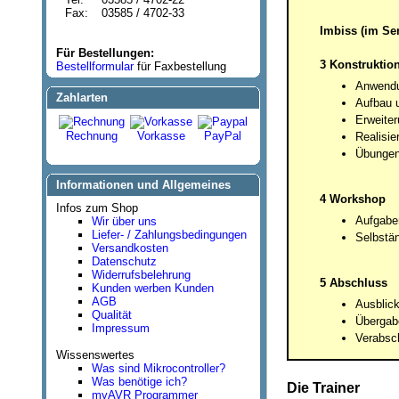
Fax:
03585 / 4702-33
Imbiss (im Se
Für Bestellungen:
3 Konstruktio
Bestellformular
für Faxbestellung
Anwendu
Zahlarten
Aufbau 
Erweiter
Rechnung
Vorkasse
PayPal
Realisi
Übunge
Informationen und Allgemeines
4 Workshop
Infos zum Shop
Aufgaben
Wir über uns
Liefer- / Zahlungsbedingungen
Selbstän
Versandkosten
Datenschutz
Widerrufsbelehrung
5 Abschluss
Kunden werben Kunden
AGB
Ausblic
Qualität
Übergabe
Impressum
Verabsc
Wissenswertes
Was sind Mikrocontroller?
Was benötige ich?
Die Trainer
myAVR Programmer