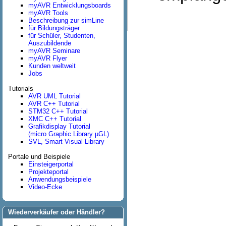
myAVR Entwicklungsboards
myAVR Tools
Beschreibung zur simLine
für Bildungsträger
für Schüler, Studenten,
Auszubildende
myAVR Seminare
myAVR Flyer
Kunden weltweit
Jobs
Tutorials
AVR UML Tutorial
AVR C++ Tutorial
STM32 C++ Tutorial
XMC C++ Tutorial
Grafikdisplay Tutorial
(micro Graphic Library µGL)
SVL, Smart Visual Library
Portale und Beispiele
Einsteigerportal
Projekteportal
Anwendungsbeispiele
Video-Ecke
Wiederverkäufer oder Händler?