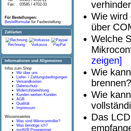
verhinde
Fax:
03585 / 4702-33
Wie wird
Für Bestellungen:
Bestellformular
für Faxbestellung
über CO
Zahlarten
Welche Sc
Rechnung
Vorkasse
PayPal
Mikrocon
zeigen]
Informationen und Allgemeines
Infos zum Shop
Wie kann
Wir über uns
Liefer- / Zahlungsbedingungen
brennen
Versandkosten
Datenschutz
Widerrufsbelehrung
Wie kann 
Kunden werben Kunden
AGB
vollständi
Qualität
Impressum
Das LCD 
Wissenswertes
Was sind Mikrocontroller?
empfange
Was benötige ich?
myAVR Programmer