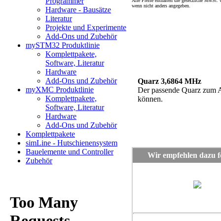
Programmer
Alle Preise enthalten die gesetzliche MwSt.
wenn nicht anders angegeben.
Hardware - Bausätze
Literatur
Projekte und Experimente
Add-Ons und Zubehör
mySTM32 Produktlinie
Komplettpakete,
Software, Literatur
Hardware
Add-Ons und Zubehör
Quarz 3,6864 MHz
myXMC Produktlinie
Der passende Quarz zum 
Komplettpakete,
können.
Software, Literatur
Hardware
Add-Ons und Zubehör
Komplettpakete
simLine - Hutschienensystem
Bauelemente und Controller
Wir empfehlen dazu fo
Zubehör