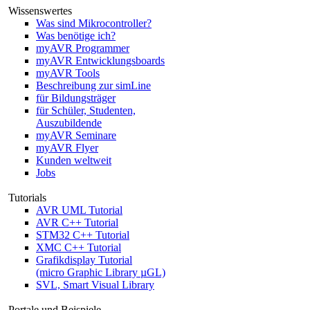
Wissenswertes
Was sind Mikrocontroller?
Was benötige ich?
myAVR Programmer
myAVR Entwicklungsboards
myAVR Tools
Beschreibung zur simLine
für Bildungsträger
für Schüler, Studenten,
Auszubildende
myAVR Seminare
myAVR Flyer
Kunden weltweit
Jobs
Tutorials
AVR UML Tutorial
AVR C++ Tutorial
STM32 C++ Tutorial
XMC C++ Tutorial
Grafikdisplay Tutorial
(micro Graphic Library µGL)
SVL, Smart Visual Library
Portale und Beispiele