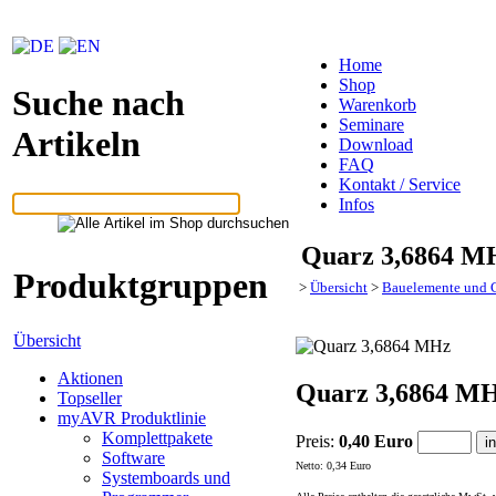
Home
Shop
Suche nach
Warenkorb
Seminare
Artikeln
Download
FAQ
Kontakt / Service
Infos
Quarz 3,6864 M
Produktgruppen
>
Übersicht
>
Bauelemente und C
Übersicht
Aktionen
Quarz 3,6864 M
Topseller
myAVR Produktlinie
Komplettpakete
Preis:
0,40 Euro
Software
Netto: 0,34 Euro
Systemboards und