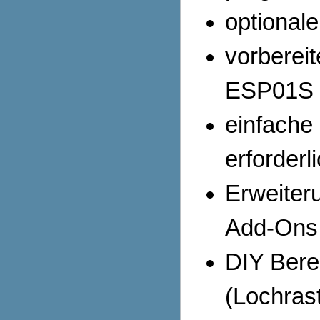
optional
vorbereit
ESP01S 
einfache
erforderl
Erweiter
Add-Ons
DIY Bere
(Lochrast