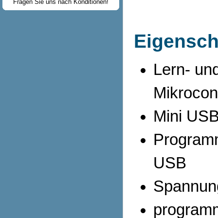
Fragen Sie uns nach Konditionen!
Eigensch
Lern- un
Mikrocont
Mini USB
Programm
USB
Spannun
programm