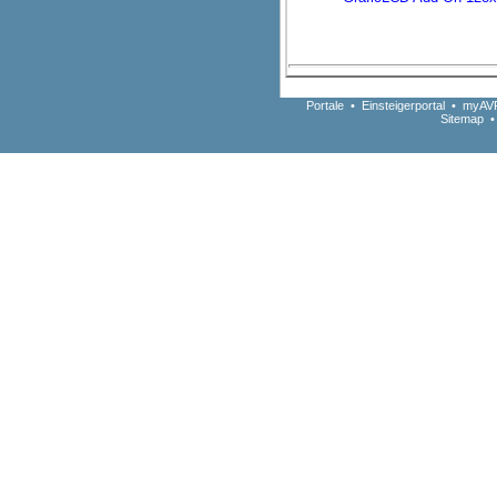
Portale
•
Einsteigerportal
•
myAVR
Sitemap