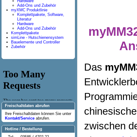
Hardware
Add-Ons und Zubehör
myXMC Produktlinie
Komplettpakete, Software,
Literatur
Hardware
myMM32 
Add-Ons und Zubehör
Komplettpakete
simLine - Hutschienensystem
Ans
Bauelemente und Controller
Zubehör
Das
myMM3
Entwicklerbo
Programmie
Freischaltdaten abrufen
chinesische
Ihre Freischaltdaten können Sie unter
Kontakt/Service
abrufen.
zwischen de
Hotline / Bestellung
Tel:
03585 / 4702-22