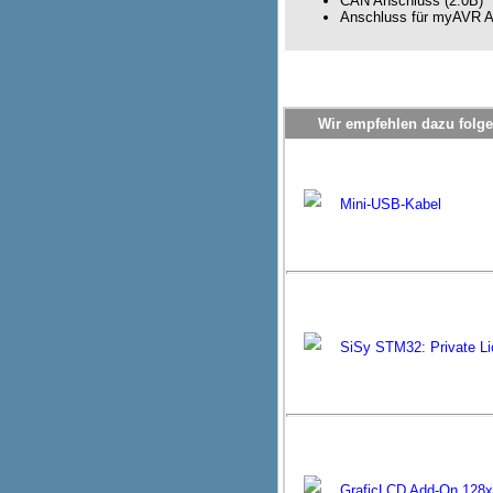
CAN Anschluss (2.0B)
Anschluss für myAVR 
Wir empfehlen dazu folge
Mini-USB-Kabel
SiSy STM32: Private L
GraficLCD Add-On 128