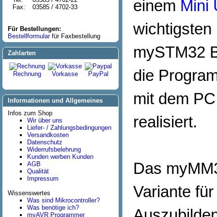
einem
Mini
Fax:
03585 / 4702-33
wichtigsten
Für Bestellungen:
Bestellformular
für Faxbestellung
mySTM32 Bo
Zahlarten
die Progra
Rechnung
Vorkasse
PayPal
mit dem PC 
Informationen und Allgemeines
Infos zum Shop
realisiert.
Wir über uns
Liefer- / Zahlungsbedingungen
Versandkosten
Datenschutz
Widerrufsbelehrung
Kunden werben Kunden
Das myMM32 
AGB
Qualität
Impressum
Variante fü
Wissenswertes
Was sind Mikrocontroller?
Was benötige ich?
Auszubilden
myAVR Programmer