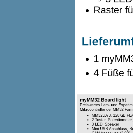
Raster f
Lieferum
1 myMM32
4 Füße f
myMM32 Board light
Preiswertes Lern- und Experim
Mikrocontroller der MM32 Fami
MM32L073, 128KiB FL
2 Taster, Potentiometer
3 LED, Speaker
Mini-USB Anschluss, Bo