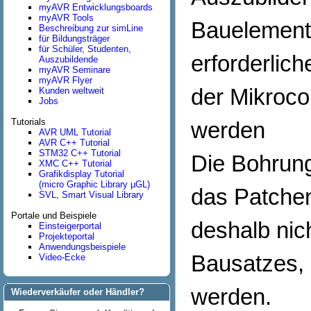
myAVR Entwicklungsboards
myAVR Tools
Bauelemente
Beschreibung zur simLine
für Bildungsträger
für Schüler, Studenten,
erforderlic
Auszubildende
myAVR Seminare
myAVR Flyer
der Mikroco
Kunden weltweit
Jobs
Tutorials
werden
AVR UML Tutorial
AVR C++ Tutorial
STM32 C++ Tutorial
Die Bohrunge
XMC C++ Tutorial
Grafikdisplay Tutorial
(micro Graphic Library µGL)
das Patchen
SVL, Smart Visual Library
Portale und Beispiele
deshalb nic
Einsteigerportal
Projekteportal
Anwendungsbeispiele
Bausatzes, 
Video-Ecke
werden.
Wiederverkäufer oder Händler?