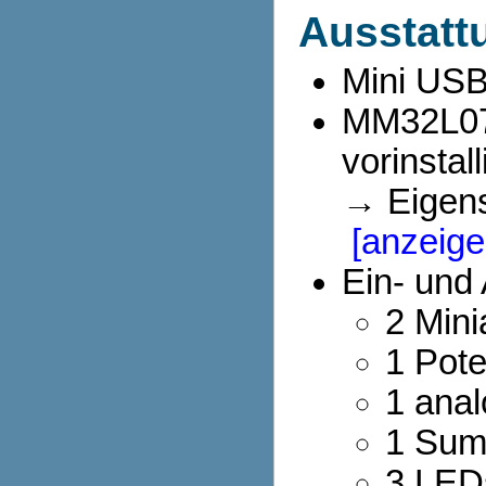
Ausstatt
Mini USB
MM32L07
vorinstal
→ Eigens
[anzeige
Ein- und
2 Mini
1 Pote
1 ana
1 Sum
3 LEDs