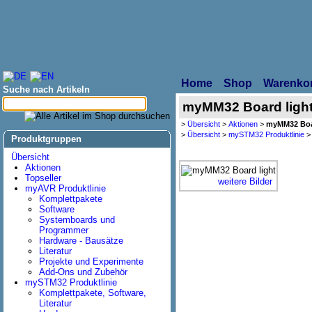
Home
Shop
Warenko
Suche nach Artikeln
myMM32 Board ligh
>
Übersicht
>
Aktionen
>
myMM32 Boar
>
Übersicht
>
mySTM32 Produktlinie
Produktgruppen
Übersicht
Aktionen
Topseller
weitere Bilder
myAVR Produktlinie
Komplettpakete
Software
Systemboards und
Programmer
Hardware - Bausätze
Literatur
Projekte und Experimente
Add-Ons und Zubehör
mySTM32 Produktlinie
Komplettpakete, Software,
Literatur