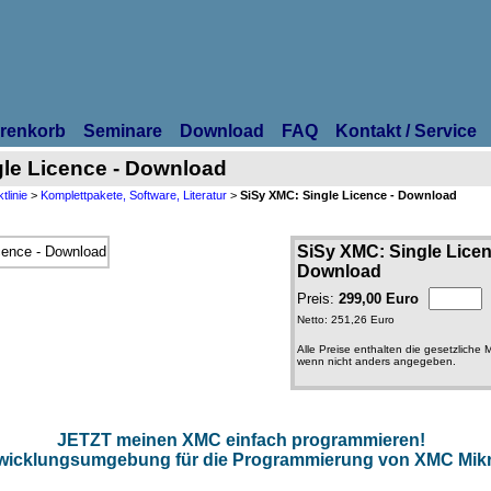
renkorb
Seminare
Download
FAQ
Kontakt / Service
le Licence - Download
linie
>
Komplettpakete, Software, Literatur
>
SiSy XMC: Single Licence - Download
SiSy XMC: Single Licen
Download
Preis:
299,00 Euro
Netto: 251,26 Euro
Alle Preise enthalten die gesetzliche
wenn nicht anders angegeben.
JETZT meinen XMC einfach programmieren!
twicklungsumgebung für die Programmierung von XMC Mikr