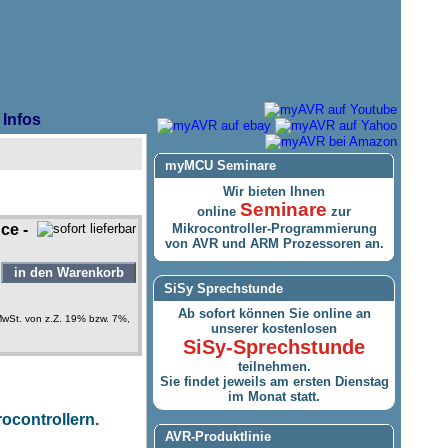
Infos
myMCU Seminare
Wir bieten Ihnen
Seminare
online
zur
ce -
Mikrocontroller-Programmierung
von AVR und ARM Prozessoren an.
SiSy Sprechstunde
Ab sofort können Sie online an
 MwSt. von z.Z. 19% bzw. 7%,
unserer kostenlosen
SiSy-Sprechstunde
teilnehmen.
Sie findet jeweils am ersten Dienstag
im Monat statt.
ocontrollern.
AVR-Produktlinie