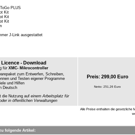
ToGo PLUS
t Kit
t Kit
t Kit
n
mer J-Link ausgestattet
 Licence - Download
g für
XMC- Mikrocontroller
warepaket zum Entwerfen, Schreiben,
Preis: 299,00 Euro
ennen und Testen eigener Programme
iele und Hilfen
Netto: 251,26 Euro
in Deutsch
t die Nutzung auf
einem Arbeitsplatz für
der in öffentlichen Verwaltungen
Alle Preise enthalten die gesetzlich
w
u folgende Artikel: