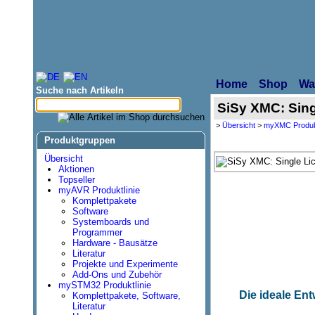
Home
Shop
Wa
Suche nach Artikeln
SiSy XMC: Sing
>
Übersicht
>
myXMC Produkt
Produktgruppen
Übersicht
Aktionen
Topseller
myAVR Produktlinie
Komplettpakete
Software
Systemboards und
Programmer
Hardware - Bausätze
Literatur
Projekte und Experimente
Add-Ons und Zubehör
mySTM32 Produktlinie
Die ideale En
Komplettpakete, Software,
Literatur