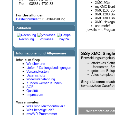
XMC 2Go
Fax:
03585 / 4702-33
myXMC Bord
XMC1100 Boo
XMC1200 Boo
Für Bestellungen:
XMC1300 Boo
Bestellformular
für Faxbestellung
XMC Hexago
und mehr!
Zahlarten
jeweils mit Program
Rechnung
Vorkasse
PayPal
Informationen und Allgemeines
SiSy XMC: Single
Entwicklungsumgebun
Infos zum Shop
effektives Soft
Wir über uns
Übersetzen, Br
Liefer- / Zahlungsbedingungen
getestete Beisp
Versandkosten
Alles komplett 
Datenschutz
Widerrufsbelehrung
Single Licence
erlaub
Kunden werben Kunden
kommerzielle Zwecke o
AGB
Qualität
Impressum
Wissenswertes
Was sind Mikrocontroller?
Was benötige ich?
Wir empfehlen daz
myAVR Programmer