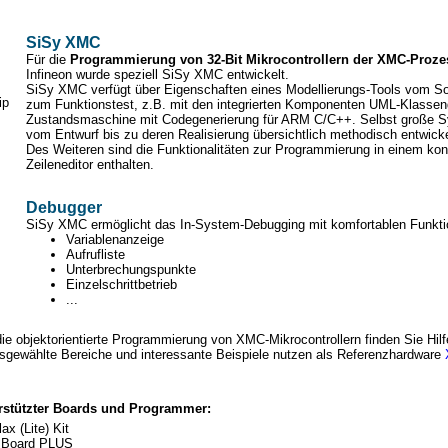
SiSy XMC
Für die
Programmierung von 32-Bit Mikrocontrollern der XMC-Proze
Infineon wurde speziell SiSy XMC entwickelt.
SiSy XMC verfügt über Eigenschaften eines Modellierungs-Tools vom So
zum Funktionstest, z.B. mit den integrierten Komponenten UML-Klasse
Zustandsmaschine mit Codegenerierung für ARM C/C++. Selbst große 
vom Entwurf bis zu deren Realisierung übersichtlich methodisch entwick
Des Weiteren sind die Funktionalitäten zur Programmierung in einem kon
Zeileneditor enthalten.
Debugger
SiSy XMC ermöglicht das In-System-Debugging mit komfortablen Funkti
Variablenanzeige
Aufrufliste
Unterbrechungspunkte
Einzelschrittbetrieb
...
 die objektorientierte Programmierung von XMC-Mikrocontrollern finden Sie Hi
usgewählte Bereiche und interessante Beispiele nutzen als Referenzhardware
rstützter Boards und Programmer:
x (Lite) Kit
Board PLUS