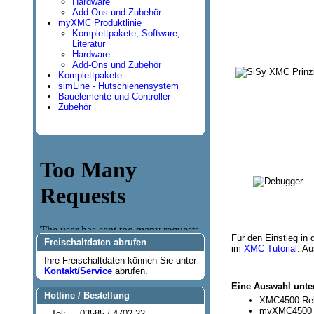
Hardware
Add-Ons und Zubehör
myXMC Produktlinie
Komplettpakete, Software,
Literatur
Hardware
Add-Ons und Zubehör
Komplettpakete
simLine - Hutschienensystem
Bauelemente und Controller
Zubehör
Für den Einstieg in
Freischaltdaten abrufen
im
XMC Tutorial
. A
Ihre Freischaltdaten können Sie unter
Kontakt/Service
abrufen.
Eine Auswahl unte
Hotline / Bestellung
XMC4500 Rela
myXMC4500 
Tel:
03585 / 4702-22