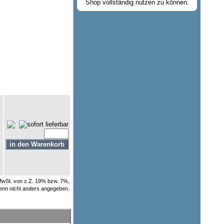
Shop vollständig nutzen zu können.
e MwSt. von z.Z. 19% bzw. 7%,
enn nicht anders angegeben.