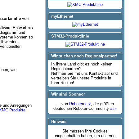
myEthernet
ssorfamilie
von
ftware-Entwurf bis
ndiagramm und
STM32-Produktlinie
Systeme können so
elt werden.
ventionellen
Wir suchen noch Regionalpartner!
In Ihrem Land gibt es noch keinen
Regionalpartner?
onen, wie
Nehmen Sie mit uns Kontakt auf und
vertreiben Sie unsere Produkte in
Ihrer Region!
Wir sind Sponsor
... von
Roboternetz
, der größten
lfe und Anregungen
deutschen Roboter-Community
»»»
XMC Produkte
.
Hinweis
Sie müssen Ihre Cookies
eingeschalten haben, um unseren