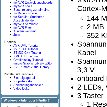
myAVR Entwicklungsboards
myAVR Tools
Cortex-M
Beschreibung zur simLine
für Bildungsträger
144 
für Schüler, Studenten,
Auszubildende
myAVR Seminare
2 MB 
myAVR Flyer
Kunden weltweit
352 
Jobs
Spannun
Tutorials
AVR UML Tutorial
AVR C++ Tutorial
Kabel
STM32 C++ Tutorial
XMC C++ Tutorial
Spannung
Grafikdisplay Tutorial
(micro Graphic Library µGL)
SVL, Smart Visual Library
3,3 V
Portale und Beispiele
onboard
Einsteigerportal
Projekteportal
2 LEDs, 
Anwendungsbeispiele
Video-Ecke
3 Taster
Wiederverkäufer oder Händler?
1 Res