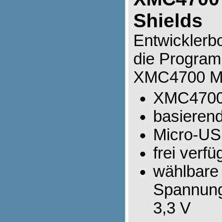
Shields
Entwicklerb
die Program
XMC4700 Mik
XMC4700 
basieren
Micro-USB
frei verf
wählbare
Spannung
3,3 V