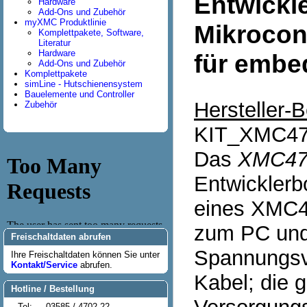
Entwickl
Hardware
Add-Ons und Zubehör
myXMC Produktlinie
Mikrocont
Komplettpakete, Software,
Literatur
Hardware
für embe
Add-Ons und Zubehör
Komplettpakete
simLine - Hutschienensystem
Bauelemente und Controller
Hersteller-
Zubehör
KIT_XMC4
Das
XMC470
Entwicklerb
eines XMC47
zum PC und
Freischaltdaten abrufen
Spannungsve
Ihre Freischaltdaten können Sie unter
Kontakt/Service
abrufen.
Kabel; die 
Hotline / Bestellung
Tel:
03585 / 4702-22