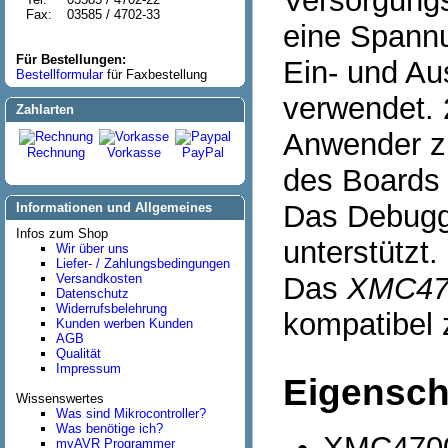
Versorgungs
Fax:
03585 / 4702-33
eine Spannu
Für Bestellungen:
Ein- und A
Bestellformular
für Faxbestellung
verwendet. 
Zahlarten
Anwender zu
Rechnung
Vorkasse
PayPal
des Boards
Das Debuggi
Informationen und Allgemeines
Infos zum Shop
unterstützt.
Wir über uns
Liefer- / Zahlungsbedingungen
Versandkosten
Das
XMC470
Datenschutz
Widerrufsbelehrung
kompatibel
Kunden werben Kunden
AGB
Qualität
Impressum
Eigensch
Wissenswertes
Was sind Mikrocontroller?
Was benötige ich?
XMC4700 
myAVR Programmer