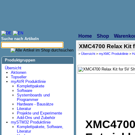
Home
Shop
Warenko
Suche nach Artikeln
XMC4700 Relax Kit f
>
Übersicht
>
myXMC Produktlinie
>
H
Produktgruppen
Übersicht
Aktionen
Topseller
myAVR Produktlinie
Komplettpakete
Software
Systemboards und
Programmer
Hardware - Bausätze
Literatur
Projekte und Experimente
Add-Ons und Zubehör
XMC4700 R
mySTM32 Produktlinie
Komplettpakete, Software,
Literatur