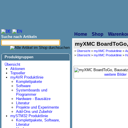
Home
Shop
Warenko
Suche nach Artikeln
myXMC BoardToGo,
>
Übersicht
>
myXMC Produktlinie
>
A
>
Übersicht
>
myXMC Produktlinie
>
H
Produktgruppen
Übersicht
Aktionen
Topseller
weitere Bilder
myAVR Produktlinie
Komplettpakete
Software
Systemboards und
Programmer
Hardware - Bausätze
Literatur
Projekte und Experimente
Add-Ons und Zubehör
mySTM32 Produktlinie
Komplettpakete, Software,
Literatur