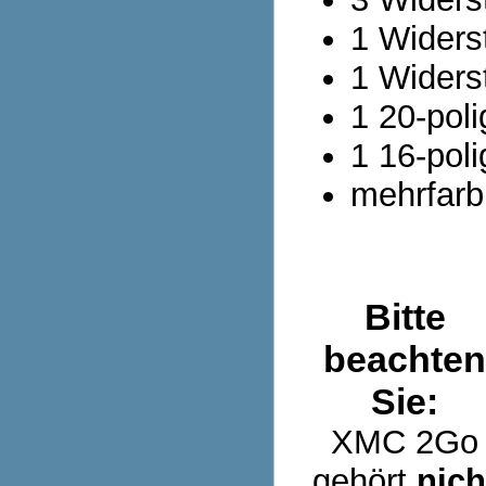
1 Widers
1 Widers
1 20-pol
1 16-poli
mehrfarb
Bitte
beachten
Sie:
XMC 2Go
gehört
nich