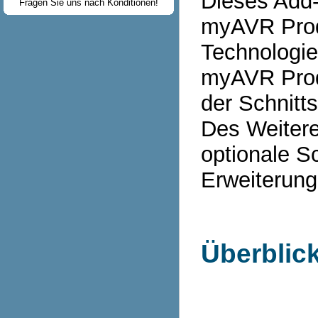
Dieses Add-O
Fragen Sie uns nach Konditionen!
myAVR Produ
Technologie
myAVR Prod
der Schnittst
Des Weitere
optionale S
Erweiterung
Überblic