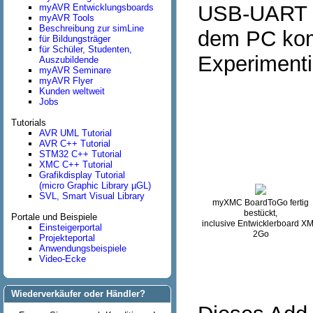
USB-UART B
myAVR Entwicklungsboards
myAVR Tools
Beschreibung zur simLine
dem PC kom
für Bildungsträger
für Schüler, Studenten,
Experimenti
Auszubildende
myAVR Seminare
myAVR Flyer
Kunden weltweit
Jobs
Tutorials
AVR UML Tutorial
AVR C++ Tutorial
STM32 C++ Tutorial
XMC C++ Tutorial
Grafikdisplay Tutorial
(micro Graphic Library µGL)
SVL, Smart Visual Library
myXMC BoardToGo fertig
bestückt,
Portale und Beispiele
inclusive Entwicklerboard X
Einsteigerportal
2Go
Projekteportal
Anwendungsbeispiele
Video-Ecke
Wiederverkäufer oder Händler?