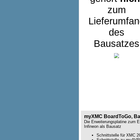
zum
Lieferumfan
des
Bausatzes
myXMC BoardToGo, Ba
Die Erweiterungsplatine zum 
Infineon als Bausatz
Schnittstelle für XMC 
Schnittstelle zu myAVR