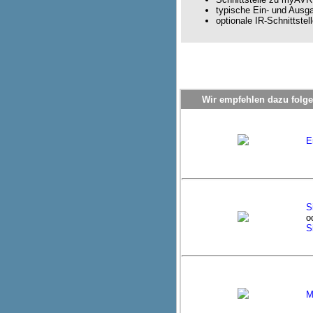
typische Ein- und Ausg
optionale IR-Schnittstel
Wir empfehlen dazu folge
E
S
o
S
M