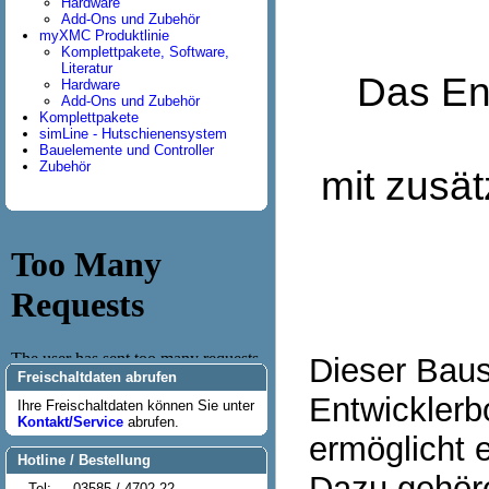
Hardware
Add-Ons und Zubehör
myXMC Produktlinie
Komplettpakete, Software,
Literatur
Das En
Hardware
Add-Ons und Zubehör
Komplettpakete
simLine - Hutschienensystem
Bauelemente und Controller
Zubehör
mit zusät
Dieser Baus
Freischaltdaten abrufen
Entwickler
Ihre Freischaltdaten können Sie unter
Kontakt/Service
abrufen.
ermöglicht 
Hotline / Bestellung
Dazu gehöre
Tel:
03585 / 4702-22