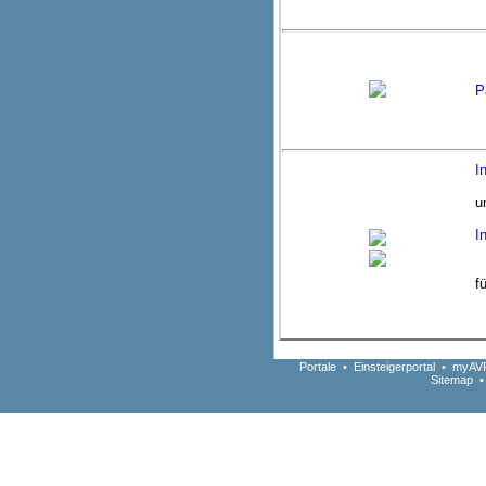
P
I
u
I
f
Portale
•
Einsteigerportal
•
myAVR
Sitemap