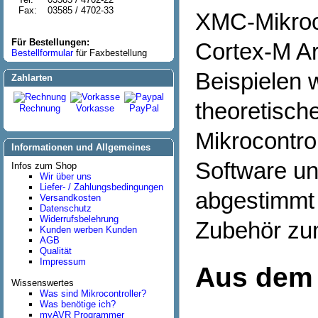
Fax:
03585 / 4702-33
XMC-Mikroco
Für Bestellungen:
Cortex-M Ar
Bestellformular
für Faxbestellung
Beispielen 
Zahlarten
theoretisch
Rechnung
Vorkasse
PayPal
Mikrocontro
Informationen und Allgemeines
Software un
Infos zum Shop
Wir über uns
Liefer- / Zahlungsbedingungen
abgestimmt
Versandkosten
Datenschutz
Widerrufsbelehrung
Zubehör zum
Kunden werben Kunden
AGB
Qualität
Impressum
Aus dem 
Wissenswertes
Was sind Mikrocontroller?
Was benötige ich?
myAVR Programmer