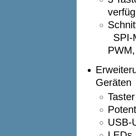
verfüg
Schnitt
SPI-M
PWM, 
Erweiter
Geräten
Taster
Poten
USB-U
LEDs