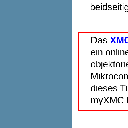
beidseit
Das
XMC
ein onlin
objektor
Mikrocon
dieses Tu
myXMC Ei