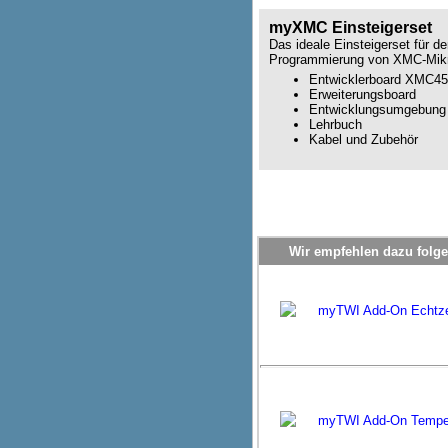
myXMC Einsteigerset
Das ideale Einsteigerset für de
Programmierung von XMC-Mikro
Entwicklerboard XMC450
Erweiterungsboard
Entwicklungsumgebun
Lehrbuch
Kabel und Zubehör
Wir empfehlen dazu folge
myTWI Add-On Echtze
myTWI Add-On Temper