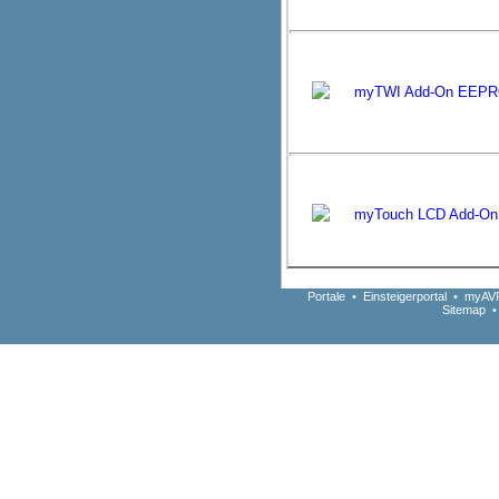
myTWI Add-On EEP
myTouch LCD Add-On
Portale
•
Einsteigerportal
•
myAVR
Sitemap