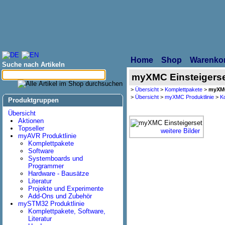
Home
Shop
Warenko
Suche nach Artikeln
myXMC Einsteigers
>
Übersicht
>
Komplettpakete
>
myXMC
>
Übersicht
>
myXMC Produktlinie
>
Ko
Produktgruppen
Übersicht
Aktionen
Topseller
weitere Bilder
myAVR Produktlinie
Komplettpakete
Software
Systemboards und
Programmer
Hardware - Bausätze
Literatur
Projekte und Experimente
Add-Ons und Zubehör
mySTM32 Produktlinie
Komplettpakete, Software,
Literatur