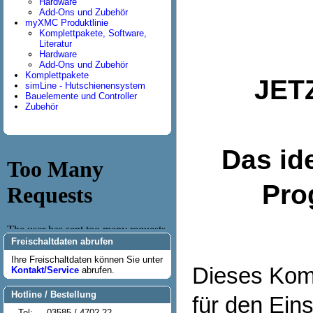
Hardware
Add-Ons und Zubehör
myXMC Produktlinie
Komplettpakete, Software,
Literatur
Hardware
Add-Ons und Zubehör
Komplettpakete
JET
simLine - Hutschienensystem
Bauelemente und Controller
Zubehör
Das id
Pro
Freischaltdaten abrufen
Ihre Freischaltdaten können Sie unter
Dieses Komp
Kontakt/Service
abrufen.
Hotline / Bestellung
für den Ein
Tel:
03585 / 4702-22