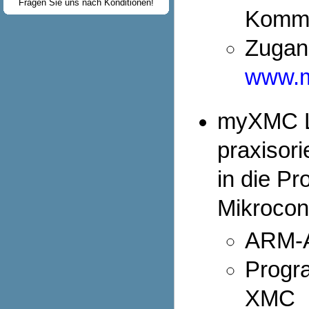
Fragen Sie uns nach Konditionen!
Kommu
Zugang
www.
myXMC Le
praxisori
in die P
Mikrocont
ARM-A
Progr
XMC