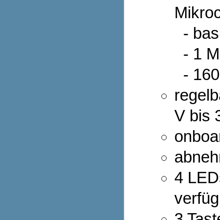
Mikroc
- bas
- 1 M
- 160
regel
V bis 
onboa
abneh
4 LEDs
verfüg
3 Tast