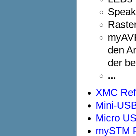
Speak
Raster
myAVR
den A
der b
...
XMC Ref
Mini-USB
Micro U
mySTM P