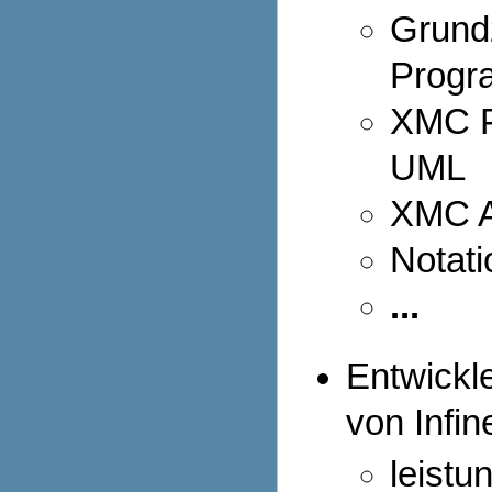
Grundz
Progr
XMC P
UML
XMC A
Notat
...
Entwickl
von Infin
leistu