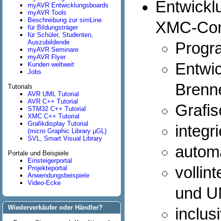
Entwick
myAVR Entwicklungsboards
myAVR Tools
Beschreibung zur simLine
XMC-Cont
für Bildungsträger
für Schüler, Studenten,
Auszubildende
Progr
myAVR Seminare
myAVR Flyer
Entwic
Kunden weltweit
Jobs
Brenn
Tutorials
AVR UML Tutorial
AVR C++ Tutorial
Grafi
STM32 C++ Tutorial
XMC C++ Tutorial
Grafikdisplay Tutorial
integr
(micro Graphic Library µGL)
SVL, Smart Visual Library
autom
Portale und Beispiele
Einsteigerportal
vollin
Projekteportal
Anwendungsbeispiele
Video-Ecke
und U
Wiederverkäufer oder Händler?
inclus