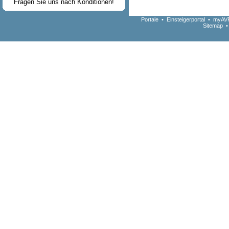
Fragen Sie uns nach Konditionen!
Portale
•
Einsteigerportal
•
myAVR
Sitemap