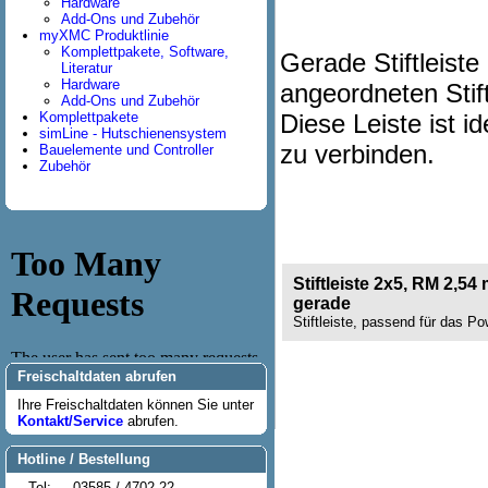
Hardware
Add-Ons und Zubehör
myXMC Produktlinie
Komplettpakete, Software,
Gerade Stiftleist
Literatur
Hardware
angeordneten Stif
Add-Ons und Zubehör
Komplettpakete
Diese Leiste ist
simLine - Hutschienensystem
zu verbinden.
Bauelemente und Controller
Zubehör
Stiftleiste 2x5, RM 2,54
gerade
Stiftleiste, passend für das P
Freischaltdaten abrufen
Ihre Freischaltdaten können Sie unter
Kontakt/Service
abrufen.
Hotline / Bestellung
Tel:
03585 / 4702-22