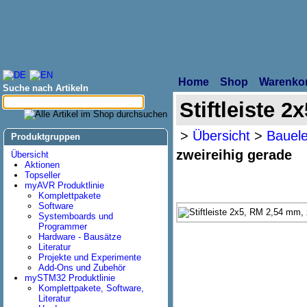
Home
Shop
Warenko
Suche nach Artikeln
Stiftleiste 
>
Übersicht
>
Bauele
Produktgruppen
zweireihig gerade
Übersicht
Aktionen
Topseller
myAVR Produktlinie
Komplettpakete
Software
Systemboards und
Programmer
Hardware - Bausätze
Literatur
Projekte und Experimente
Add-Ons und Zubehör
mySTM32 Produktlinie
Komplettpakete, Software,
Literatur