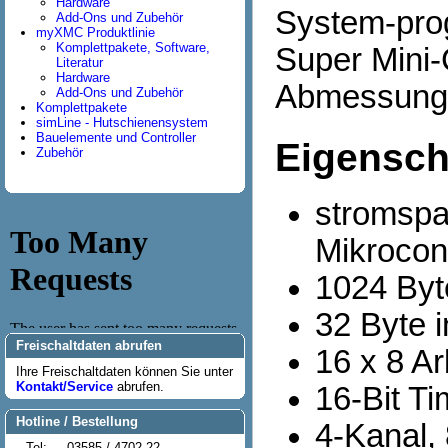
Hardware
System-pro
Add-Ons und Zubehör
myXMC Produktlinie
Komplettpakete, Software,
Super Mini-
Literatur
Hardware
Abmessunge
Add-Ons und Zubehör
Komplettpakete
simLine - Hutschienensystem
Bauelemente und Controller
Eigensch
Zubehör
stromspar
Mikrocont
1024 Byt
32 Byte 
Freischaltdaten abrufen
16 x 8 Ar
Ihre Freischaltdaten können Sie unter
Kontakt/Service
abrufen.
16-Bit T
Hotline / Bestellung
4-Kanal,
Tel:
03585 / 4702-22