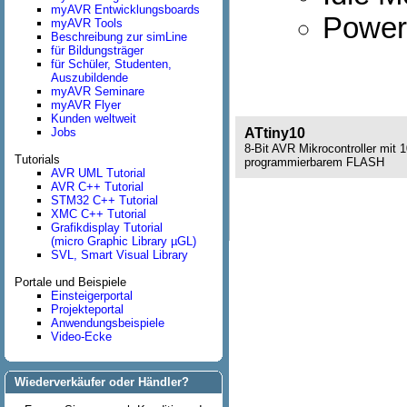
myAVR Entwicklungsboards
Power
myAVR Tools
Beschreibung zur simLine
für Bildungsträger
für Schüler, Studenten,
Auszubildende
myAVR Seminare
myAVR Flyer
Kunden weltweit
Jobs
ATtiny10
8-Bit AVR Mikrocontroller mit
Tutorials
programmierbarem FLASH
AVR UML Tutorial
AVR C++ Tutorial
STM32 C++ Tutorial
XMC C++ Tutorial
Grafikdisplay Tutorial
(micro Graphic Library µGL)
SVL, Smart Visual Library
Portale und Beispiele
Einsteigerportal
Projekteportal
Anwendungsbeispiele
Video-Ecke
Wiederverkäufer oder Händler?