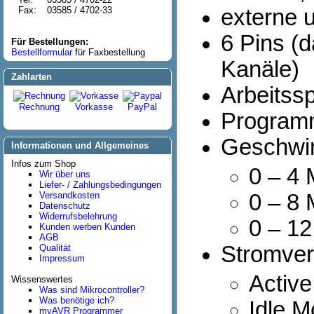
Fax:
03585 / 4702-33
externe u
6 Pins (d
Für Bestellungen:
Bestellformular
für Faxbestellung
Kanäle)
Zahlarten
Arbeitssp
Rechnung
Vorkasse
PayPal
Programm
Geschwin
Informationen und Allgemeines
Infos zum Shop
0 – 4 
Wir über uns
Liefer- / Zahlungsbedingungen
Versandkosten
0 – 8 
Datenschutz
Widerrufsbelehrung
0 – 12
Kunden werben Kunden
AGB
Stromver
Qualität
Impressum
Active
Wissenswertes
Was sind Mikrocontroller?
Was benötige ich?
Idle M
myAVR Programmer