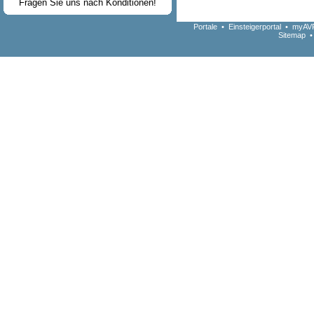
Fragen Sie uns nach Konditionen!
Portale
•
Einsteigerportal
•
myAVR
Sitemap