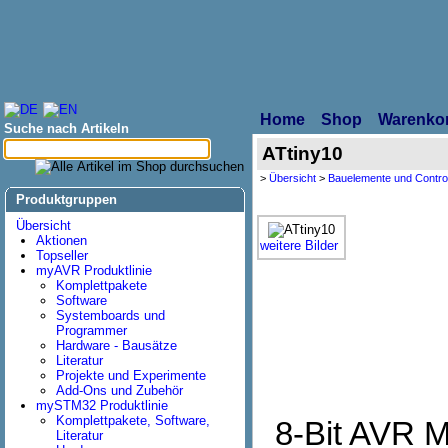
Home
Shop
Warenko
Suche nach Artikeln
ATtiny10
>
Übersicht
>
Bauelemente und Control
Produktgruppen
Übersicht
Aktionen
weitere Bilder
Topseller
myAVR Produktlinie
Komplettpakete
Software
Systemboards und
Programmer
Hardware - Bausätze
Literatur
Projekte und Experimente
Add-Ons und Zubehör
mySTM32 Produktlinie
Komplettpakete, Software,
8-Bit AVR M
Literatur