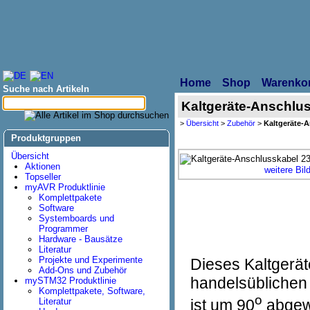
Home
Shop
Warenko
Suche nach Artikeln
Kaltgeräte-Anschlu
>
Übersicht
>
Zubehör
>
Kaltgeräte-
Produktgruppen
Übersicht
Aktionen
weitere Bil
Topseller
myAVR Produktlinie
Komplettpakete
Software
Systemboards und
Programmer
Hardware - Bausätze
Literatur
Projekte und Experimente
Dieses Kaltgerät
Add-Ons und Zubehör
handelsüblichen
mySTM32 Produktlinie
Komplettpakete, Software,
o
ist um 90
abgewi
Literatur