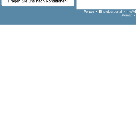
Fragen Sie uns nach Konditionen!
Portale
•
Einsteigerportal
•
myAVR
Sitemap