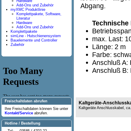
Hardware
Abgang.
Add-Ons und Zubehör
myXMC Produktlinie
Komplettpakete, Software,
Literatur
Technische 
Hardware
Add-Ons und Zubehör
Betriebsspan
Komplettpakete
simLine - Hutschienensystem
max. Last: 1
Bauelemente und Controller
Zubehör
Länge: 2 m
Farbe: schw
Anschluß A: 
Anschluß B: 
Freischaltdaten abrufen
Kaltgeräte-Anschlussk
Kaltgeräte Anschlusskabel, ca
Ihre Freischaltdaten können Sie unter
Kontakt/Service
abrufen.
Hotline / Bestellung
Tel:
03585 / 4702-22