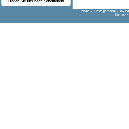
Fragen Sie uns nach Konditionen!
Portale
•
Einsteigerportal
•
myAVR
Sitemap