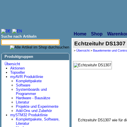
Home
Shop
Warenko
Suche nach Artikeln
Echtzeituhr DS1307
>
Übersicht
>
Bauelemente und Control
Produktgruppen
Übersicht
Aktionen
Topseller
myAVR Produktlinie
Komplettpakete
Software
Systemboards und
Programmer
Hardware - Bausätze
Literatur
Projekte und Experimente
Add-Ons und Zubehör
mySTM32 Produktlinie
Komplettpakete, Software,
Echtzeituhr DS1307 wie für d
Literatur