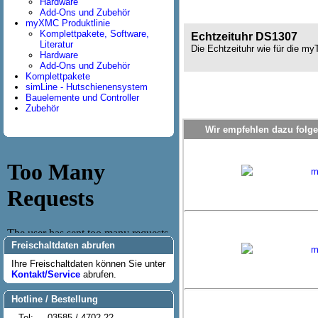
Hardware
Add-Ons und Zubehör
myXMC Produktlinie
Komplettpakete, Software,
Echtzeituhr DS1307
Literatur
Die Echtzeituhr wie für die my
Hardware
Add-Ons und Zubehör
Komplettpakete
simLine - Hutschienensystem
Bauelemente und Controller
Zubehör
Wir empfehlen dazu folge
m
Freischaltdaten abrufen
m
Ihre Freischaltdaten können Sie unter
Kontakt/Service
abrufen.
Hotline / Bestellung
Tel:
03585 / 4702-22