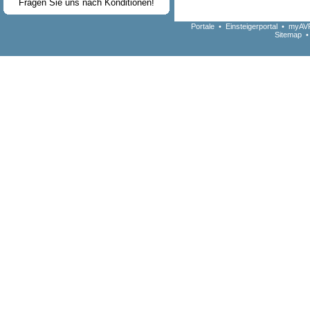
Fragen Sie uns nach Konditionen!
Portale
•
Einsteigerportal
•
myAVR
Sitemap