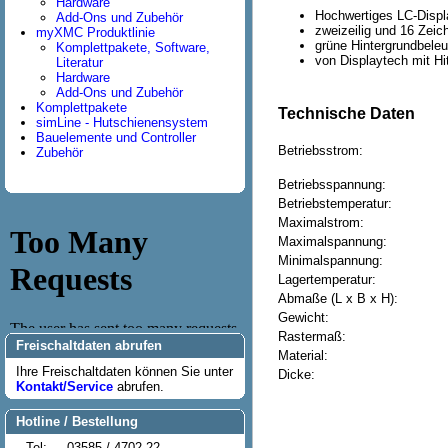
Hardware
Hochwertiges LC-Displ
Add-Ons und Zubehör
zweizeilig und 16 Zeic
myXMC Produktlinie
grüne Hintergrundbele
Komplettpakete, Software,
von Displaytech mit Hi
Literatur
Hardware
Add-Ons und Zubehör
Komplettpakete
Technische Daten
simLine - Hutschienensystem
Bauelemente und Controller
Betriebsstrom:
Zubehör
Betriebsspannung:
Betriebstemperatur:
Maximalstrom:
Maximalspannung:
Minimalspannung:
Lagertemperatur:
Abmaße (L x B x H):
Gewicht:
Rastermaß:
Freischaltdaten abrufen
Material:
Ihre Freischaltdaten können Sie unter
Dicke:
Kontakt/Service
abrufen.
Hotline / Bestellung
Tel:
03585 / 4702-22