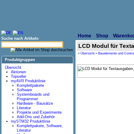
Home
Shop
Warenko
Suche nach Artikeln
LCD Modul für Texta
>
Übersicht
>
Bauelemente und Control
Produktgruppen
Übersicht
Aktionen
Topseller
myAVR Produktlinie
Komplettpakete
Software
Systemboards und
Programmer
Hardware - Bausätze
Literatur
Projekte und Experimente
Add-Ons und Zubehör
mySTM32 Produktlinie
Komplettpakete, Software,
Literatur